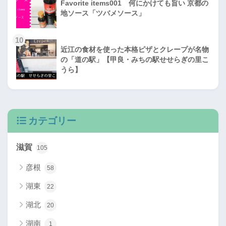
Favorite items001 何にかけても旨い 京都の
地ソース「ツバメソース」
10
近江の食材を使った本格ピザとクレープが名物
の「道の駅」【甲良・みちの駅せせらぎの里こ
うら】
カテゴリー
滋賀
105
彦根
58
湖東
22
湖北
20
湖南
1