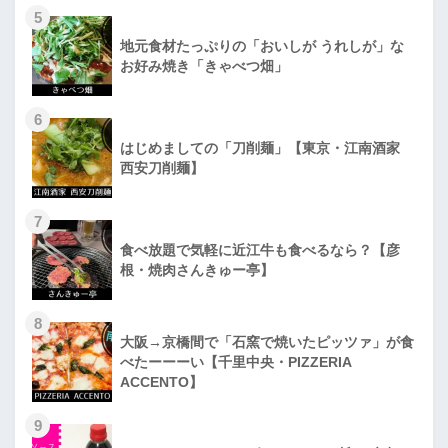
5
地元食材たっぷりの「おいしが うれしが」な
お好み焼き「きゃべつ畑」
6
はじめましての「刀削麺」【東京・江南酒家
西安刀削麺】
7
食べ放題で気軽に近江牛も食べるなら？【彦
根・焼肉さんきゅー亭】
8
大阪→京橋間で「石窯で焼いたピッツァ」が食
べたーーーい【千里中央・PIZZERIA
ACCENTO】
9