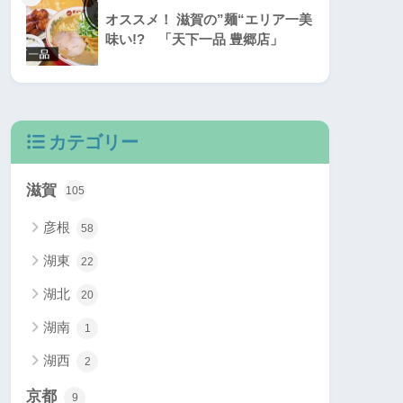
オススメ！ 滋賀の”麺“エリア一美
味い!? 「天下一品 豊郷店」
カテゴリー
滋賀
105
彦根
58
湖東
22
湖北
20
湖南
1
湖西
2
京都
9