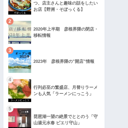
つ、店主さんと趣味の話をしたい
お店【野洲・そぼっくる】
2
2020年上半期 彦根界隈の閉店・
移転情報
3
2023年 彦根界隈の”開店”情報
4
行列必至の繁盛店、月替りラーメ
ンも人気「ラーメンにっこう」
5
琵琶湖一望の絶景でととのう「守
山湯元水春 ピエリ守山」