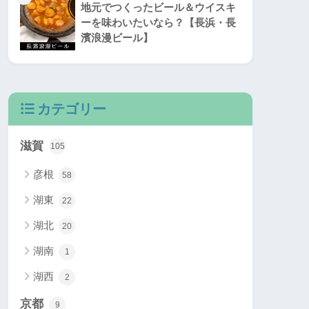
地元でつくったビール＆ウイスキ
ーを味わいたいなら？【長浜・長
濱浪漫ビール】
カテゴリー
滋賀
105
彦根
58
湖東
22
湖北
20
湖南
1
湖西
2
京都
9