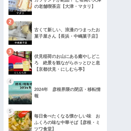
の老舗喫茶店【大津・マタリ】
2
古くて新しい、浪漫のつまったお
菓子屋さん【長浜・中嶋菓子店】
3
伏見稲荷のお山にある癒やしどこ
ろ 絶景を観ながらホッとひと息
【京都伏見・にしむら亭】
4
2024年 彦根界隈の閉店・移転情
報
5
毎日食べたくなる懐かしい味 お
ふくろの味な中華そば【彦根・ミ
ツワ食堂】