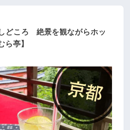
しどころ 絶景を観ながらホッ
むら亭】