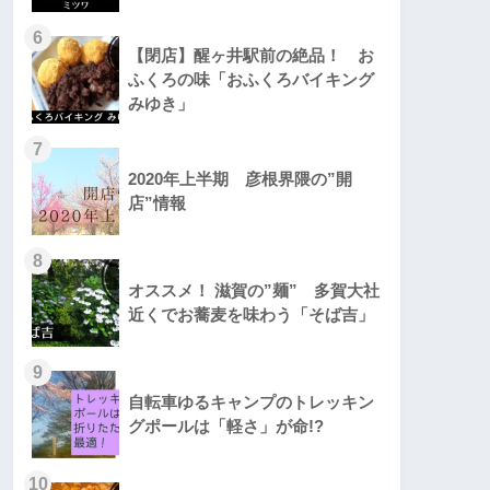
6
【閉店】醒ヶ井駅前の絶品！ お
ふくろの味「おふくろバイキング
みゆき」
7
2020年上半期 彦根界隈の”開
店”情報
8
オススメ！ 滋賀の”麺” 多賀大社
近くでお蕎麦を味わう「そば吉」
9
自転車ゆるキャンプのトレッキン
グポールは「軽さ」が命!?
10