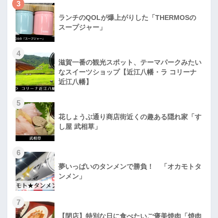
3
ランチのQOLが爆上がりした「THERMOSの
スープジャー」
4
滋賀一番の観光スポット、テーマパークみたい
なスイーツショップ【近江八幡・ラ コリーナ
近江八幡】
5
花しょうぶ通り商店街近くの趣ある隠れ家「す
し屋 武相草」
6
夢いっぱいのタンメンで勝負！ 「オカモトタ
ンメン」
7
【閉店】特別な日に食べたいご褒美焼肉「焼肉