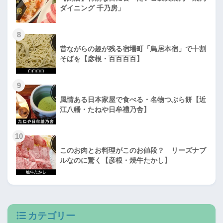
ダイニング 千乃房」
8
昔ながらの趣が残る宿場町「鳥居本宿」で十割
そばを【彦根・百百百百】
9
風情ある日本家屋で食べる・名物つぶら餅【近
江八幡・たねや日牟禮乃舎】
10
このお肉とお料理がこのお値段？ リーズナブ
ルなのに驚く【彦根・焼牛たかし】
カテゴリー