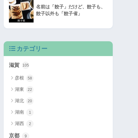
名前は「餃子」だけど、餃子も、
餃子以外も「餃子省」
カテゴリー
滋賀
105
彦根
58
湖東
22
湖北
20
湖南
1
湖西
2
京都
9