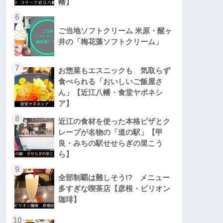
幡】
6
ご当地ソフトクリーム 米原・醒ヶ
井の「梅花藻ソフトクリーム」
7
お惣菜もエスニックも 気取らず
食べられる「おいしいご飯屋さ
ん」【近江八幡・食堂ヤポネシ
ア】
8
近江の食材を使った本格ピザとク
レープが名物の「道の駅」【甲
良・みちの駅せせらぎの里こう
ら】
9
全部制覇は難しそう!? メニュー
多すぎな喫茶店【彦根・ビリオン
珈琲】
10