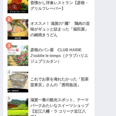
昔懐かし洋食レストラン【彦根・
グリルフレーバー】
2
オススメ！ 滋賀の“麺” 鶏肉の旨
味がギュッと詰まった「福田屋」
の鍋焼きうどん
3
彦根のパン屋 CLUB HARIE
J’oublie le temps（クラブハリエ
ジュブリルタン）
4
これでお茶を淹れたかった「煎茶
堂東京」さんの「透明急須」
5
滋賀一番の観光スポット、テーマ
パークみたいなスイーツショップ
【近江八幡・ラ コリーナ近江八