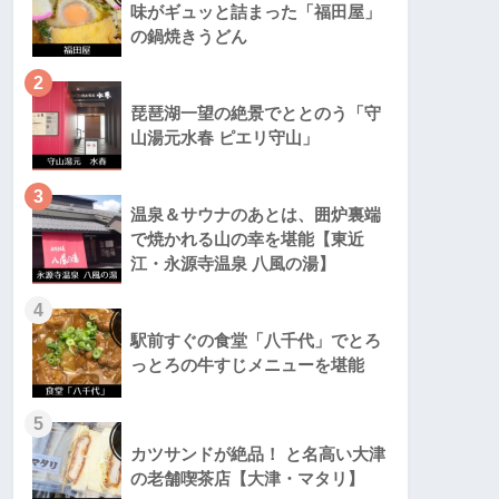
味がギュッと詰まった「福田屋」
の鍋焼きうどん
2
琵琶湖一望の絶景でととのう「守
山湯元水春 ピエリ守山」
3
温泉＆サウナのあとは、囲炉裏端
で焼かれる山の幸を堪能【東近
江・永源寺温泉 八風の湯】
4
駅前すぐの食堂「八千代」でとろ
っとろの牛すじメニューを堪能
5
カツサンドが絶品！ と名高い大津
の老舗喫茶店【大津・マタリ】