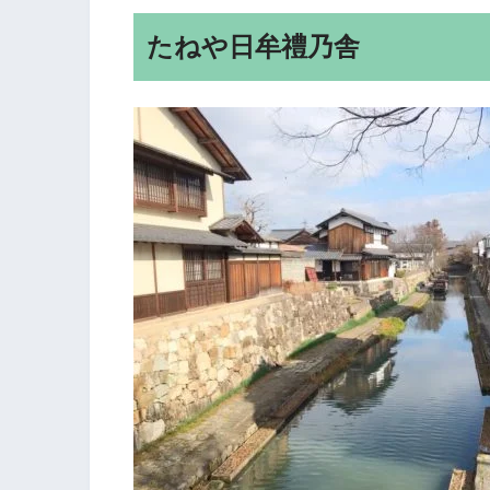
たねや日牟禮乃舎