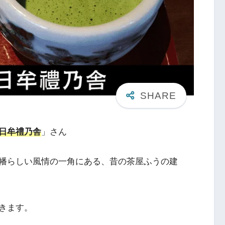
日牟禮乃舎
」さん
幡らしい風情の一角にある、昔の茶屋ふうの建
きます。