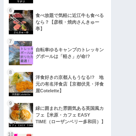
6
食べ放題で気軽に近江牛も食べる
なら？【彦根・焼肉さんきゅー
亭】
7
自転車ゆるキャンプのトレッキン
グポールは「軽さ」が命!?
8
洋食好きの京都人もうなる!? 地
元の有名洋食店【京都伏見・洋食
屋Cotelette】
9
緑に囲まれた雰囲気ある英国風カ
フェ【米原・カフェ EASY
TIME（ローザンベリー多和田）】
10