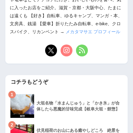
に入ったお店をご紹介。滋賀・京都・大阪中心、たまに
は遠くも 【好き】自転車、ゆるキャンプ、マンガ・本、
文房具、銭湯 【愛車】折りたたみ自転車、e-bike、クロ
スバイク、リカンベント →
メカタマサエ プロフィール
コチラもどうぞ
1
大垣名物「水まんじゅう」と「かき氷」が合
体したら悪魔的甘味完成【岐阜大垣・餅惣】
2
伏見稲荷のお山にある癒やしどころ 絶景を