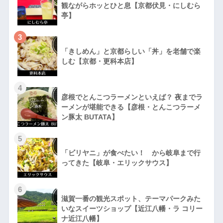
観ながらホッとひと息【京都伏見・にしむら
亭】
3
「きしめん」と京都らしい「丼」を老舗で楽
しむ【京都・更科本店】
4
彦根でとんこつラーメンといえば？ 夜までラ
ーメンが堪能できる【彦根・とんこつラーメ
ン豚太 BUTATA】
5
「ビリヤニ」が食べたい！ から岐阜まで行
ってきた【岐阜・エリックサウス】
6
滋賀一番の観光スポット、テーマパークみた
いなスイーツショップ【近江八幡・ラ コリー
ナ近江八幡】