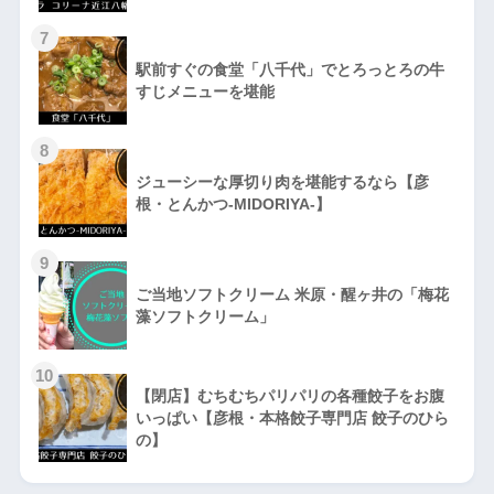
7
駅前すぐの食堂「八千代」でとろっとろの牛
すじメニューを堪能
8
ジューシーな厚切り肉を堪能するなら【彦
根・とんかつ-MIDORIYA-】
9
ご当地ソフトクリーム 米原・醒ヶ井の「梅花
藻ソフトクリーム」
10
【閉店】むちむちパリパリの各種餃子をお腹
いっぱい【彦根・本格餃子専門店 餃子のひら
の】