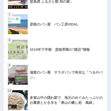
堂高虎 ふるさと館 和の家」
7
彦根のパン屋 パン工房VIDAL
8
2019年下半期 彦根界隈の”開店”情報
9
滋賀のパン屋 サラダパンで有名な「つるやパ
ン」
10
多賀山中の隠れ家で 地元のめぐみたっぷりの
お蕎麦とかき氷を「奥山の癒し処 風緑」