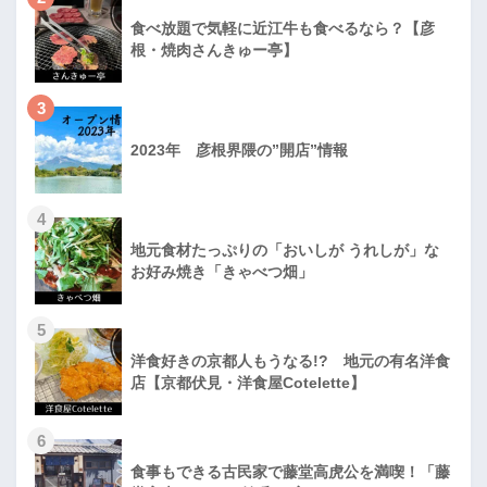
食べ放題で気軽に近江牛も食べるなら？【彦
根・焼肉さんきゅー亭】
3
2023年 彦根界隈の”開店”情報
4
地元食材たっぷりの「おいしが うれしが」な
お好み焼き「きゃべつ畑」
5
洋食好きの京都人もうなる!? 地元の有名洋食
店【京都伏見・洋食屋Cotelette】
6
食事もできる古民家で藤堂高虎公を満喫！「藤