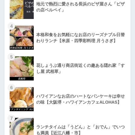
地元で熱烈に愛される長浜のピザ屋さん「ピザ
の店ベルペイ」
4
本格和食をお気軽になお店のリーズナブル日替
わりランチ【米原・四季彩料理 月うさぎ】
5
花しょうぶ通り商店街近くの趣ある隠れ家「す
し屋 武相草」
6
ハワイアンなお店のハートなパンケーキは幸せ
の味【大阪堺・ハワイアンカフェALOHAS】
7
ランチタイムは「うどん」と「おでん」でいつ
も満員【近江八幡・市】