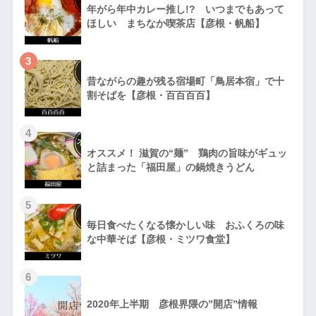
年がら年中カレー推し!? いつまでもあって
ほしい まちなか喫茶店【彦根・帆船】
3
昔ながらの趣が残る宿場町「鳥居本宿」で十
割そばを【彦根・百百百百】
4
オススメ！ 滋賀の“麺” 鶏肉の旨味がギュッ
と詰まった「福田屋」の鍋焼きうどん
5
毎日食べたくなる懐かしい味 おふくろの味
な中華そば【彦根・ミツワ食堂】
6
2020年上半期 彦根界隈の”開店”情報