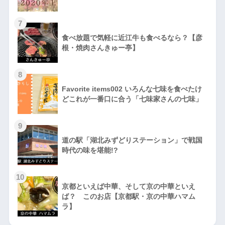
7
食べ放題で気軽に近江牛も食べるなら？【彦
根・焼肉さんきゅー亭】
8
Favorite items002 いろんな七味を食べたけ
どこれが一番口に合う「七味家さんの七味」
9
道の駅「湖北みずどりステーション」で戦国
時代の味を堪能!?
10
京都といえば中華、そして京の中華といえ
ば？ このお店【京都駅・京の中華ハマム
ラ】