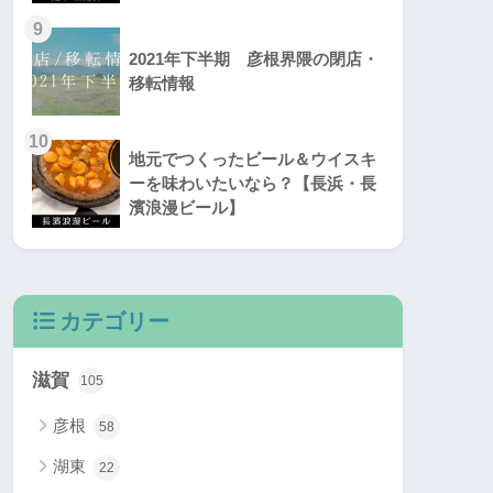
9
2021年下半期 彦根界隈の閉店・
移転情報
10
地元でつくったビール＆ウイスキ
ーを味わいたいなら？【長浜・長
濱浪漫ビール】
カテゴリー
滋賀
105
彦根
58
湖東
22