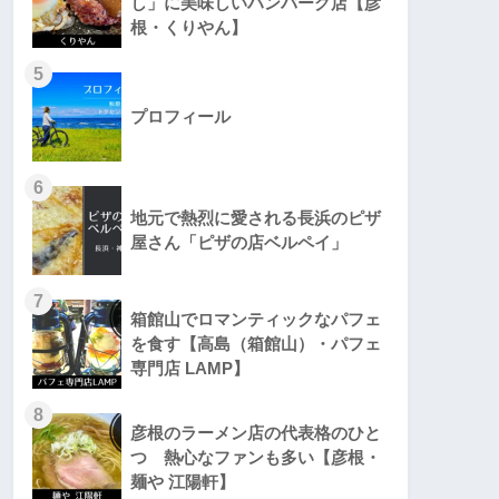
し」に美味しいハンバーグ店【彦
根・くりやん】
5
プロフィール
6
地元で熱烈に愛される長浜のピザ
屋さん「ピザの店ベルペイ」
7
箱館山でロマンティックなパフェ
を食す【高島（箱館山）・パフェ
専門店 LAMP】
8
彦根のラーメン店の代表格のひと
つ 熱心なファンも多い【彦根・
麺や 江陽軒】