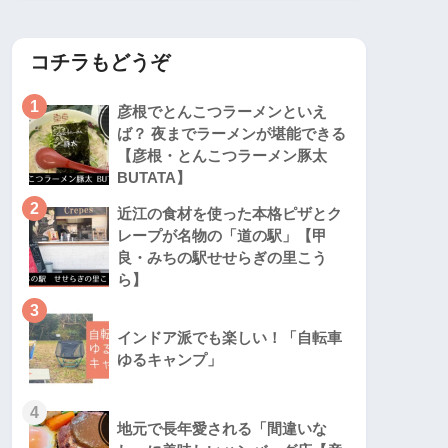
コチラもどうぞ
1
彦根でとんこつラーメンといえ
ば？ 夜までラーメンが堪能できる
【彦根・とんこつラーメン豚太
BUTATA】
2
近江の食材を使った本格ピザとク
レープが名物の「道の駅」【甲
良・みちの駅せせらぎの里こう
ら】
3
インドア派でも楽しい！「自転車
ゆるキャンプ」
4
地元で長年愛される「間違いな