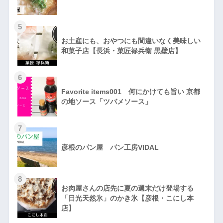
5
お土産にも、おやつにも間違いなく美味しい
和菓子店【長浜・菓匠禄兵衛 黒壁店】
6
Favorite items001 何にかけても旨い 京都
の地ソース「ツバメソース」
7
彦根のパン屋 パン工房VIDAL
8
お肉屋さんの店先に夏の週末だけ登場する
「日光天然氷」のかき氷【彦根・こにし本
店】