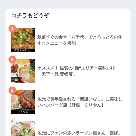
コチラもどうぞ
1
駅前すぐの食堂「八千代」でとろっとろの牛
すじメニューを堪能
2
オススメ！ 滋賀の”麺“エリア一美味い!?
「天下一品 豊郷店」
3
地元で長年愛される「間違いなし」に美味し
いハンバーグ店【彦根・くりやん】
4
地元にファンの多いラーメン屋さん「楽縁」