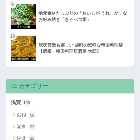
9
地元食材たっぷりの「おいしが うれしが」な
お好み焼き「きゃべつ畑」
10
深夜営業も嬉しい 袋町の気軽な韓国料理店
【彦根・韓国料理居酒屋 大邸】
カテゴリー
滋賀
105
彦根
58
湖東
22
湖北
20