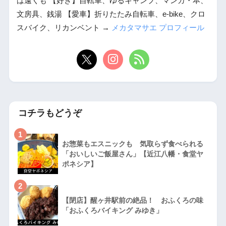
は遠くも 【好き】自転車、ゆるキャンプ、マンガ・本、
文房具、銭湯 【愛車】折りたたみ自転車、e-bike、クロ
スバイク、リカンベント →
メカタマサエ プロフィール
コチラもどうぞ
1
お惣菜もエスニックも 気取らず食べられる
「おいしいご飯屋さん」【近江八幡・食堂ヤ
ポネシア】
2
【閉店】醒ヶ井駅前の絶品！ おふくろの味
「おふくろバイキング みゆき」