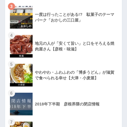
3
一度は行ったことがある!? 駄菓子のテーマ
パーク「おかしの三口屋」
4
地元の人が「安くて旨い」と口をそろえる焼
肉屋さん【彦根・味滋】
5
やわやわ・ふわふわの「博多うどん」が滋賀
で食べられる幸せ【大津・小麦屋】
6
2018年下半期 彦根界隈の閉店情報
7