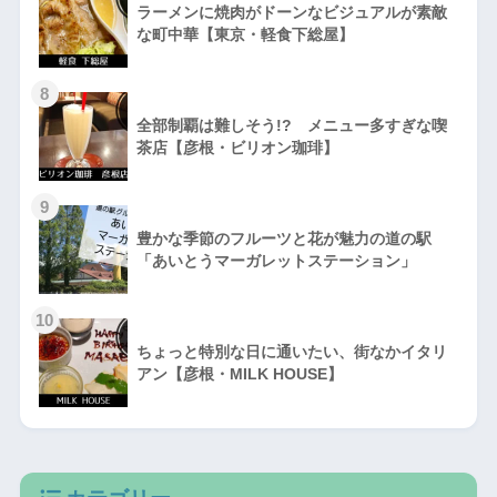
ラーメンに焼肉がドーンなビジュアルが素敵
な町中華【東京・軽食下総屋】
8
全部制覇は難しそう!? メニュー多すぎな喫
茶店【彦根・ビリオン珈琲】
9
豊かな季節のフルーツと花が魅力の道の駅
「あいとうマーガレットステーション」
10
ちょっと特別な日に通いたい、街なかイタリ
アン【彦根・MILK HOUSE】